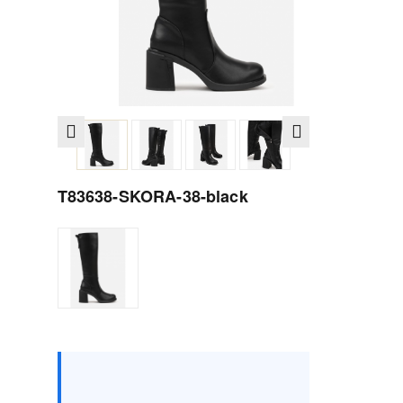
T83638-SKORA-38-black
Rozmiar :
opakowanie
36
37
38