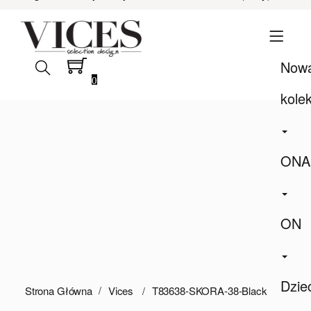
Now
0
kole
ONA
ON
Dzie
Strona Główna
Vices
T83638-SKORA-38-Black