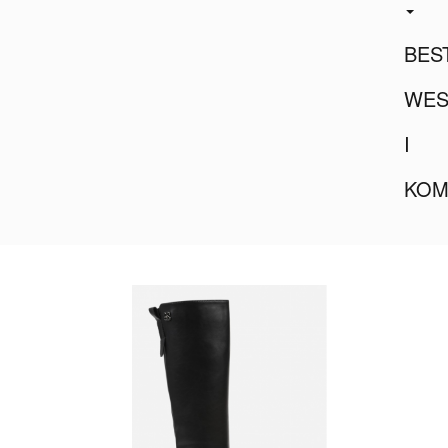
BES
WES
I
KOM