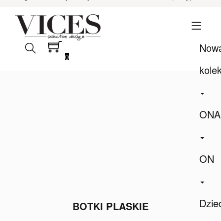
Now
0
kole
ONA
ON
Dzie
BOTKI PLASKIE