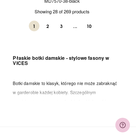
MD7570-38-black
Showing 28 of 269 products
1
2
3
...
10
Płaskie botki damskie - stylowe fasony w
VICES
Botki damskie to klasyk, którego nie może zabraknąć
w garderobie każdej kobiety. Szczególnym
upodobaniem cieszą się
płaskie botki damskie
,
które oprócz stylowego designu, zapewniają pełen
komfort w każdej sytuacji. W VICES przygotowaliśmy
ciekawe modele
botków damskich na płaskiej