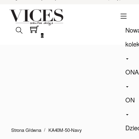
Now
0
kole
ONA
ON
Dzie
Strona Główna
KA40M-50-Navy