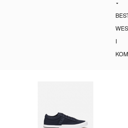
BES
WES
I
KOM