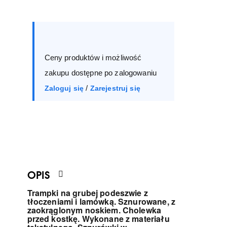
Rozmiar :
opakowanie
41
42
43
Ceny produktów i możliwość
44
45
46
zakupu dostępne po zalogowaniu
/
Zaloguj się
Zarejestruj się
OPIS
Trampki na grubej podeszwie z
tłoczeniami i lamówką. Sznurowane, z
zaokrąglonym noskiem. Cholewka
przed kostkę. Wykonane z materiału