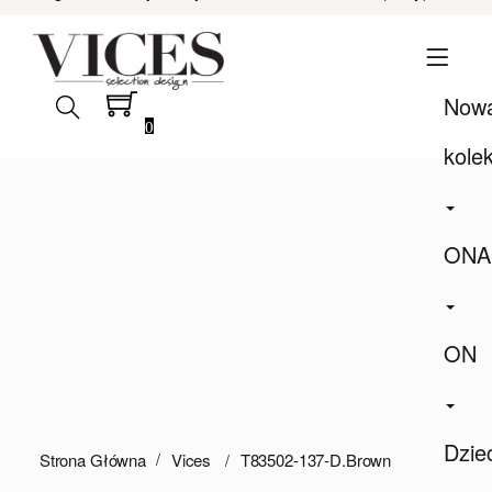
Now
0
kole
ONA
ON
Dzie
Strona Główna
Vices
T83502-137-D.brown