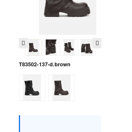
T83502-137-d.brown
Rozmiar :
opakowanie
36
37
38