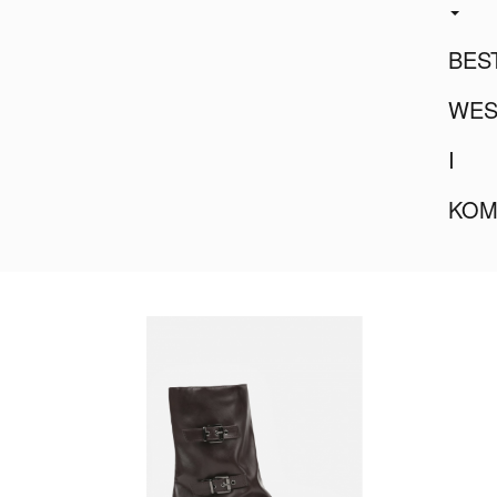
BES
WES
I
KOM