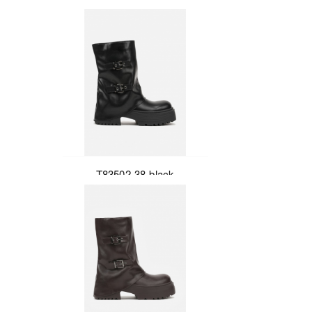
T83502-38-black