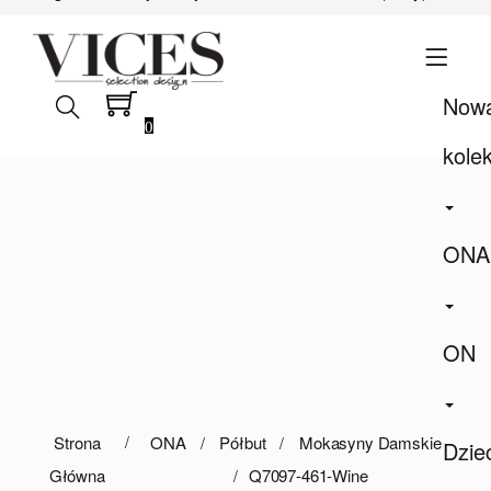
Now
0
kole
ONA
ON
Strona
ONA
Półbut
Mokasyny Damskie
Dzie
Główna
Q7097-461-Wine