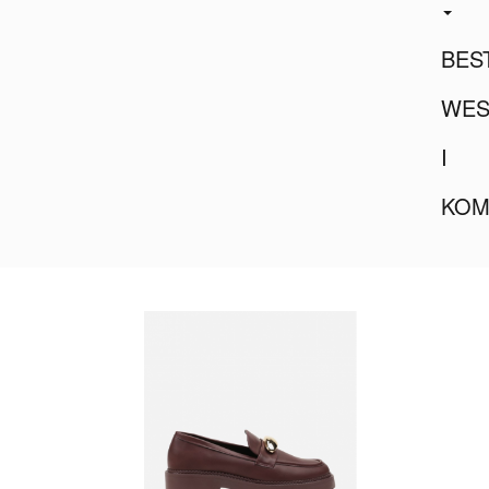
BES
WES
I
KOM