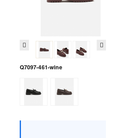
Q7097-461-wine
Rozmiar :
opakowanie
36
37
38