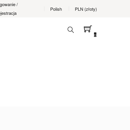
gowanie
/
Polish
PLN (złoty)
jestracja
0