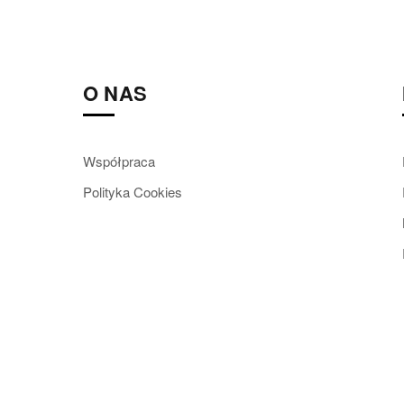
Jakie modele śniegowców dziecięcych są najmodniejsz
dziecięce, lub buty mukluki, bo o nich mowa są popular
O NAS
Śniegowce dla dziewczynki często zdobione są cekinami
dziecięcych VICES
. Śniegowce dla chłopca mogą być 
mrozem, a także wilgocią z zewnątrz. Komfort termiczny
Współpraca
zimę. Polecamy sportowe śniegowce na grubej podeszwie
Polityka Cookies
a te z dodatkowym, elastycznym sznurowaniem w stylu m
dziewczęce sięgające za kostkę do połowy łydki lub z n
dziecięcych w hurtowni VICES.