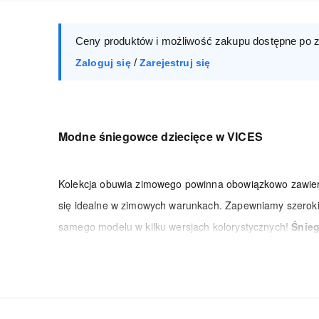
Ceny produktów i możliwość zakupu dostępne po 
/
Zaloguj się
Zarejestruj się
Modne śniegowce dziecięce w VICES
Kolekcja obuwia zimowego powinna obowiązkowo zawi
się idealne w zimowych warunkach. Zapewniamy szeroki
samego modelu w kilku wersjach kolorystycznych!
Śnieg
znajdziesz w naszym asortymencie, zapewniają pełen ko
wykonane, a ich wkładka często jest lekko profilowana.
przegapić najpopularniejszych nowości i do działu wypr
Śniegowce chłopięce i dziewczęce - mukluki i 