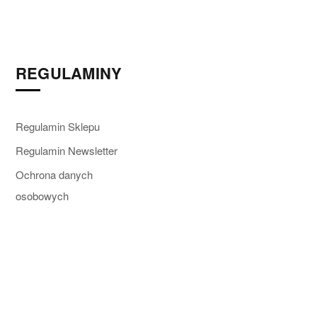
ajczęściej wykonane z ekozamszu. Eskimoski
ęc pozycją must have w sklepie obuwniczym.
REGULAMINY
wce na platformie. Sprawdź jeszcze ofertę
kozaków
ecięce
zapewnią pełną izolację i ochronę przed
i o śniegowce i inne modele dziecięcego obuwia na
Regulamin Sklepu
ieci
z rzepem lub suwakiem będą najwygodniejsze,
Regulamin Newsletter
ziecięcego. Proponujemy
śniegowce chłopięce
i
Ochrona danych
zy krawędzi. Skompletuj modny asortyment butów
osobowych