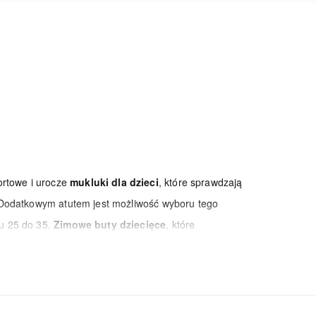
rtowe i urocze
mukluki dla dzieci
, które sprawdzają
 Dodatkowym atutem jest możliwość wyboru tego
u 25 do 35.
Zimowe buty dziecięce
, które
 warunkom. Buty śniegowce dla dzieci są solidnie
to zaglądać do zakładki bestsellery, by nie