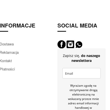
e? Dużym powodzeniem cieszą się wsuwane śniegowce dziewczęce, n
ne już od dłuższego czasu i nie wyjdą z mody przez długi czas, są wi
INFORMACJE
SOCIAL MEDIA
, koralikami, brokatem. Na uwagę zasługują również dziecięce śniego
za to udekorowane neonowymi wstawkami.
Ocieplane śniegowce dzi
 jest równie ważny co dopasowanie rozmiaru, zwłaszcza jeżeli chodz
Dostawa
 z solidnym bieżnikiem, który zapewni stabilność.
Śniegowce dla dz
Reklamacja
Zapisz się,
do naszego
oon boots to najchętniej wybierany model nie tylko wśród obuwia d
Kontakt
newslettera
ieco dłuższą cholewką, która często będzie zakończona troczkiem pr
Płatności
Wyrażam zgodę na
otrzymywanie drogą
elektroniczną na
wskazany przeze mnie
adres email informacji
handlowej w