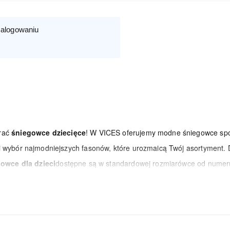
zalogowaniu
erać
śniegowce dziecięce
! W VICES oferujemy modne śniegowce spo
 wybór najmodniejszych fasonów, które urozmaicą Twój asortyment.
owce dla dzieci
dostępne są w standardowej rozmiarówce od numer
mfort użytkowania i zaprojektowane są tak, by sprostać wymagającym
 Zapewniamy szybką realizację zamówień oraz konkurencyjne ceny. War
zedaż, gdzie znajdziesz obuwie w jeszcze niższych cenach!
sportowe