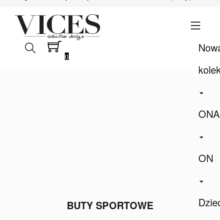
Now
0
kole
ONA
ON
Dzie
BUTY SPORTOWE