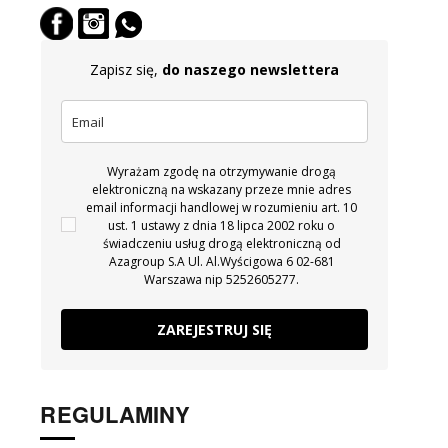
oferty oryginalne modele butów sportowych i
sneakersów dla dziewcząt, tym bardziej że cieszą
Zapisz się,
do naszego newslettera
się dużą popularnością i szybko się wyprzedają!
Należy wybierać modele dziecięcych butów
sportowych wykonanych tak, by nie obciążać stopy i
zapewnić jej odpowiednie ułożenie oraz stabilność w
Wyrażam zgodę na otrzymywanie drogą
elektroniczną na wskazany przeze mnie adres
trakcie wszelkich aktywności. Lekkie buty sportowe
email informacji handlowej w rozumieniu art. 10
ust. 1 ustawy z dnia 18 lipca 2002 roku o
dla dziecka mogą być także dodatkowo zdobione
świadczeniu usług drogą elektroniczną od
perforacją lub innymi właściwościami, które
Azagroup S.A Ul. Al.Wyścigowa 6 02-681
Warszawa nip 5252605277.
zwiększą komfort. Polecamy także
sandały
dziecięce
dostępne w wersji sportowej i casualowej.
ZAREJESTRUJ SIĘ
Sportowe buty chłopięce
REGULAMINY
Sportowe buty chłopięce
są również dostępne w