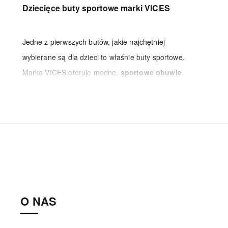
Dziecięce buty sportowe marki VICES
Jedne z pierwszych butów, jakie najchętniej
wybierane są dla dzieci to właśnie buty sportowe.
Marka VICES oferuje modne,
sportowe obuwie
dziecięce, zaprojektowane z myślą o wygodzie, ale
też w rytm aktualnych trendów. Znajdziesz u nas
buty sportowe w rozmiarach dziecięcych
,
większość modeli dostępna jest w przedziale: 25-35.
W naszej ofercie znaleźć można dziecięce buty do
uprawiania wielu rodzajów sportów, a także
uniwersalne buty sportowe w stylu sneakersów do
codziennych stylizacji. Zapewniamy szeroki wybór
O NAS
obuwia z niską i wysoką cholewką, sznurowanych
lub zapinanych na rzep. Dostępna jest bogata paleta